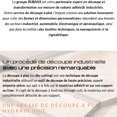
Le
groupe RUBANS
est votre
partenaire expert en découpe et
transformation sur mesure de rubans adhésifs industriels
.
Notre
service de découpe à plat
s’impose comme une
solution innovante
pour créer des
formes et dimensions personnalisées
répondant aux besoins
des secteurs
industriel, automobile, électronique et aéronautique
, ainsi
que dans les métiers
des textiles techniques, la maroquinerie
et
la
signalétique.
Un procédé de découpe industrielle
avec une précision remarquable
La
découpe à plat
(ou
die-cutting
) est une
technique de découpe
industrielle
utilisant un
outil de découpe de haute précision
, appelé
emporte-pièce
, qui agit à la fois sur le
matériau adhésif
et sur son support
ou
liner
. Il s’agit de la découpe à fond (ou through-cut), le matériau est ainsi
complètement détaché de son support.
UNE PRESSE DE DÉCOUPE À PLAT
HYDRAULIQUE