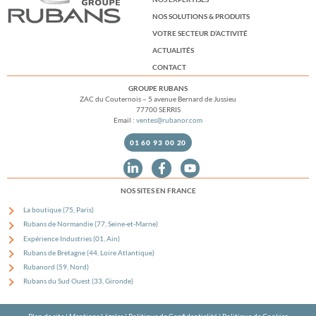
NOS SOLUTIONS & PRODUITS
VOTRE SECTEUR D’ACTIVITÉ
ACTUALITÉS
CONTACT
GROUPE RUBANS
ZAC du Couternois – 5 avenue Bernard de Jussieu
77700 SERRIS
Email :
ventes@rubanor.com
01 60 93 00 20
NOS SITES EN FRANCE
La boutique (75, Paris)
Rubans de Normandie (77, Seine-et-Marne)
Expérience Industries (01, Ain)
Rubans de Bretagne (44, Loire Atlantique)
Rubanord (59, Nord)
Rubans du Sud Ouest (33, Gironde)