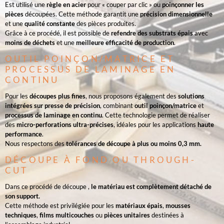
Est utilisé une
règle en acier
pour « couper par clic » ou
poinçonner les
pièces
découpées.
Cette méthode garantit une
précision dimensionnelle
et une
qualité constante
des pièces produites.
Grâce à ce procédé, il est possible de
refendre des substrats épais
avec
moins de déchets
et une
meilleure efficacité de production
.
OUTIL POINÇON/MATRICE
ET
PROCESSUS DE LAMINAGE EN
CONTINU
Pour les
découpes plus fines
, nous proposons également des
solutions
intégrées sur presse de précision
, combinant
outil poinçon/matrice
et
processus de laminage en continu
. Cette technologie permet de réaliser
des
micro-perforations ultra-précises
, idéales pour les applications
haute
performance
.
Nous respectons des
tolérances de découpe à plus ou moins 0,3 mm.
DÉCOUPE À FOND OU THROUGH-
CUT
Dans ce procédé de découpe ,
le matériau est complètement détaché de
son support.
Cette méthode est privilégiée pour les
matériaux épais
,
mousses
techniques
,
films multicouches
ou
pièces unitaires
destinées à