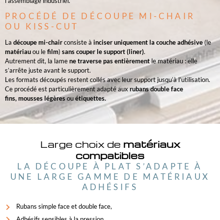
l’assemblage industriel.
PROCÉDÉ DE DÉCOUPE MI-CHAIR
OU KISS-CUT
La
découpe mi-chair
consiste à
inciser uniquement la couche adhésive
(le
matériau
ou le
film
)
sans couper le support (liner)
.
Autrement dit, la lame
ne traverse pas entièrement
le matériau : elle
s’arrête juste avant le support.
Les formats découpés restent collés avec leur support jusqu’à l’utilisation.
Ce procédé est particulièrement adapté aux
rubans double face
fins,
mousses légères
ou
étiquettes.
Large choix de
matériaux
compatibles
LA DÉCOUPE À PLAT S’ADAPTE À
UNE LARGE GAMME DE MATÉRIAUX
ADHÉSIFS
Rubans simple face et double face,
Adhésifs sensibles à la pression