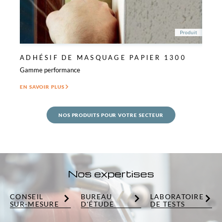
Produit
ADHÉSIF DE MASQUAGE PAPIER 1300
ADH
3M™
Gamme performance
Applic
EN SAVOIR PLUS
EN SAV
NOS PRODUITS POUR VOTRE SECTEUR
Nos expertises
CONSEIL
BUREAU
LABORATOIRE
SUR-MESURE
D'ÉTUDE
DE TESTS