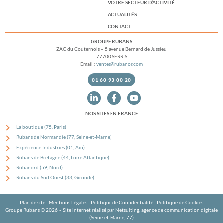
VOTRE SECTEUR D’ACTIVITÉ
ACTUALITÉS
CONTACT
GROUPE RUBANS
ZAC du Couternois – 5 avenue Bernard de Jussieu
77700 SERRIS
Email :
ventes@rubanor.com
01 60 93 00 20
NOS SITES EN FRANCE
La boutique (75, Paris)
Rubans de Normandie (77, Seine-et-Marne)
Expérience Industries (01, Ain)
Rubans de Bretagne (44, Loire Atlantique)
Rubanord (59, Nord)
Rubans du Sud Ouest (33, Gironde)
Plan de site
|
Mentions Légales
|
Politique de Confidentialité
|
Politique de Cookies
Groupe Rubans © 2026 ~
Site internet réalisé par Netsulting, agence de communication digitale
(Seine-et-Marne, 77)