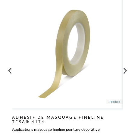
Produit
ADHÉSIF DE MASQUAGE FINELINE
ADH
TESA® 4174
SCO
Applications masquage fineline peinture décorative
Masqua
industr