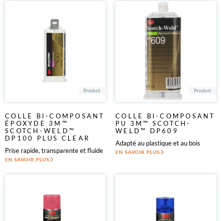
PLV
Podologie
Rénovation & décoration
Secteur agricole
Sérigraphie
Sports
Système climatisation ventilation chauffage (CVC)
Textiles techniques
Transports
Produit
Produit
Véhicules de loisirs
Véhicules spéciaux
Verre & cloison
COLLE BI-COMPOSANT
COLLE BI-COMPOSANT
ÉPOXYDE 3M™
PU 3M™ SCOTCH-
SCOTCH-WELD™
WELD™ DP609
DP100 PLUS CLEAR
Adapté au plastique et au bois
Prise rapide, transparente et fluide
EN SAVOIR PLUS
EN SAVOIR PLUS