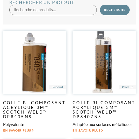
RECHERCHER UN PRODUIT
Transport & loisirs techniques
Énergies
Saint Gobain Tapes
RECHERCHE
Enseignes
Scapa
Équipements médicaux
Scotch®
Évenementiel
tesa®
Fabrication de revêtement de sol
Flexographie
Impression numérique
Imprimerie
Industrie alimentaire
Industrie de la fabrication du papier
Industrie du film plastique
Industrie du meuble
Industrie pharmaceutique
Produit
Produit
Laboratoire médical
Loisirs créatifs
Maintenance industrielle
COLLE BI-COMPOSANT
COLLE BI-COMPOSANT
Menuiserie industrielle
ACRYLIQUE 3M™
ACRYLIQUE 3M™
SCOTCH-WELD™
SCOTCH-WELD™
Métallurgie
DP8405NS
DP8407NS
Nautisme
Polyvalente
Adaptée aux surfaces métalliques
Papier, carton, film plastique
EN SAVOIR PLUS
EN SAVOIR PLUS
Peinture industrielle