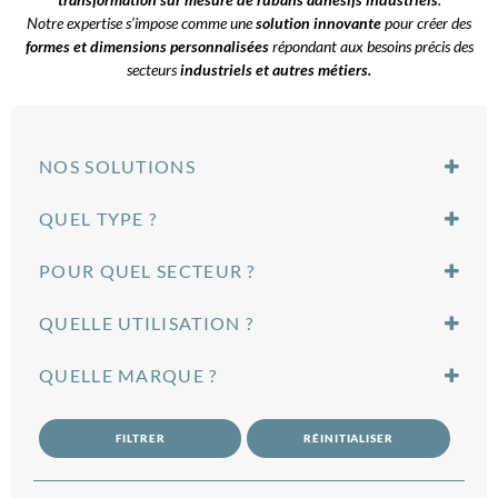
Notre expertise s’impose comme une
solution innovante
pour créer des
formes et dimensions personnalisées
répondant aux besoins précis des
secteurs
industriels et autres métiers.
NOS SOLUTIONS
Assemblage permanent
QUEL TYPE ?
Assemblage provisoire & repositionnable
Emballage & conditionnement
Colle aérosol
Étanchéité & isolation
POUR QUEL SECTEUR ?
Double face non tissé
Insonorisation & protection thermique
Mousse adhésive double face
Aéronautique
Masquage & épargne
Mousse simple face
QUELLE UTILISATION ?
Automobile & mobilités
Traitement de surface
Ruban adhésif double face repulpable
Bâtiment & construction
Agencement
Ruban simple face repulpable
Électronique & électricité
QUELLE MARQUE ?
Architecture
Colle industrielle
Industrie
Arts graphiques
3M™
Ruban adhésif simple face
Maroquinerie & textiles
Automobile
Monta
Ruban adhésif double face
Services publics & collectivités
FILTRER
RÉINITIALISER
Désamiantage
Nitto
Signalétique & graphisme
Électroménager
ORAFOL
Spectacle & événementiel
Encadrement
ORAFOL®