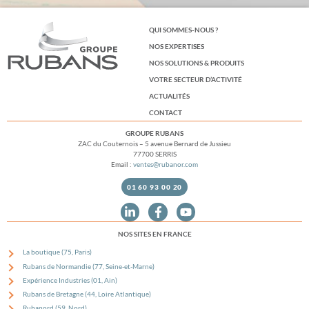
QUI SOMMES-NOUS ?
NOS EXPERTISES
NOS SOLUTIONS & PRODUITS
VOTRE SECTEUR D’ACTIVITÉ
ACTUALITÉS
CONTACT
GROUPE RUBANS
ZAC du Couternois – 5 avenue Bernard de Jussieu
77700 SERRIS
Email :
ventes@rubanor.com
01 60 93 00 20
NOS SITES EN FRANCE
La boutique (75, Paris)
Rubans de Normandie (77, Seine-et-Marne)
Expérience Industries (01, Ain)
Rubans de Bretagne (44, Loire Atlantique)
Rubanord (59, Nord)