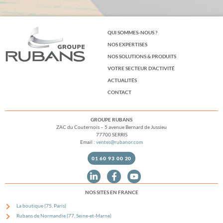
QUI SOMMES-NOUS ?
NOS EXPERTISES
NOS SOLUTIONS & PRODUITS
VOTRE SECTEUR D’ACTIVITÉ
ACTUALITÉS
CONTACT
GROUPE RUBANS
ZAC du Couternois – 5 avenue Bernard de Jussieu
77700 SERRIS
Email :
ventes@rubanor.com
01 60 93 00 20
NOS SITES EN FRANCE
La boutique (75, Paris)
Rubans de Normandie (77, Seine-et-Marne)