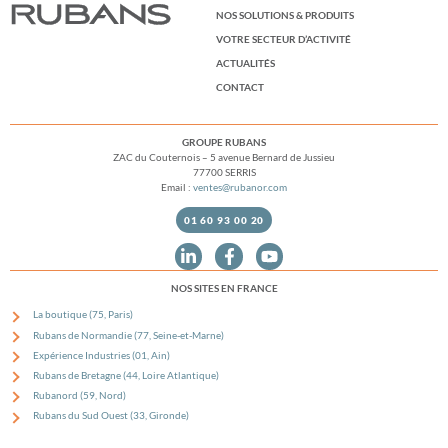
NOS SOLUTIONS & PRODUITS
VOTRE SECTEUR D’ACTIVITÉ
ACTUALITÉS
CONTACT
GROUPE RUBANS
ZAC du Couternois – 5 avenue Bernard de Jussieu
77700 SERRIS
Email :
ventes@rubanor.com
01 60 93 00 20
NOS SITES EN FRANCE
La boutique (75, Paris)
Rubans de Normandie (77, Seine-et-Marne)
Expérience Industries (01, Ain)
Rubans de Bretagne (44, Loire Atlantique)
Rubanord (59, Nord)
Rubans du Sud Ouest (33, Gironde)