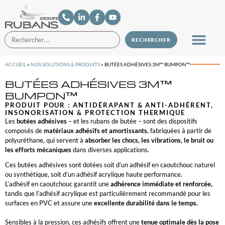
ACCUEIL
»
NOS SOLUTIONS & PRODUITS
»
BUTÉES ADHÉSIVES 3M™ BUMPON™
BUTÉES ADHÉSIVES 3M™
BUMPON™
PRODUIT POUR :
ANTIDÉRAPANT & ANTI-ADHÉRENT
,
INSONORISATION & PROTECTION THERMIQUE
Les
butées adhésives
– et les rubans de butée – sont des dispositifs
composés de
matériaux adhésifs et amortissants
, fabriquées à partir de
polyuréthane, qui servent à
absorber les chocs, les vibrations, le bruit ou
les efforts mécaniques
dans diverses applications.
Ces butées adhésives sont dotées soit d’un adhésif en caoutchouc naturel
ou synthétique, soit d’un adhésif acrylique haute performance.
L’adhésif en caoutchouc garantit une
adhérence immédiate et renforcée,
tandis que l’adhésif acrylique est particulièrement recommandé pour les
surfaces en PVC et assure une
excellente durabilité dans le temps.
Sensibles à la pression, ces adhésifs offrent une
tenue optimale dès la pose