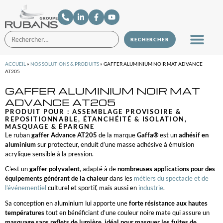
ACCUEIL
»
NOS SOLUTIONS & PRODUITS
»
GAFFER ALUMINIUM NOIR MAT ADVANCE
AT205
GAFFER ALUMINIUM NOIR MAT
ADVANCE AT205
PRODUIT POUR :
ASSEMBLAGE PROVISOIRE &
REPOSITIONNABLE
,
ÉTANCHÉITÉ & ISOLATION
,
MASQUAGE & ÉPARGNE
Le ruban
gaffer Advance AT205
de la marque
Gaffa®
est un
adhésif en
aluminium
sur protecteur, enduit d’une masse adhésive à émulsion
acrylique sensible à la pression.
C’est un
gaffer polyvalent
, adapté à de
nombreuses applications pour des
équipements générant de la chaleur
dans les
métiers du spectacle et de
l’événementiel
culturel et sportif, mais aussi en
industrie
.
Sa conception en aluminium lui apporte une
forte résistance aux hautes
températures
tout en bénéficiant d’une couleur noire mate qui assure un
masquage sans reflets de lumière, idéal pour masquer les fuites de