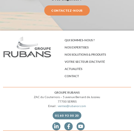
CONTACTEZ-NOUS
QUI SOMMES-NOUS ?
NOS EXPERTISES
NOS SOLUTIONS & PRODUITS
VOTRE SECTEUR D’ACTIVITÉ
ACTUALITÉS
CONTACT
GROUPE RUBANS
ZAC du Couternois – 5 avenue Bernard de Jussieu
77700 SERRIS
Email :
ventes@rubanor.com
01 60 93 00 20