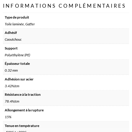
INFORMATIONS COMPLÉMENTAIRES
Type de produit
Toile laminée, Gaffer
Adhésif
Caoutchouc
Support
Polyéthylène (PE)
Épaisseur totale
0.32 mm
Adhésion sur acier
3.42N/cm
Résistance à la traction
78.4N/cm
Allongement à la rupture
15%
Tenue en température