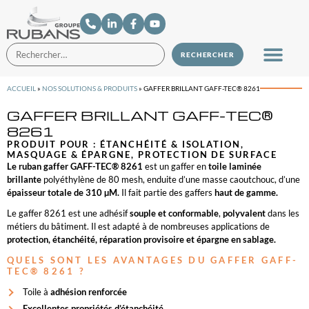
ACCUEIL
»
NOS SOLUTIONS & PRODUITS
»
GAFFER BRILLANT GAFF-TEC® 8261
GAFFER BRILLANT GAFF-TEC®
8261
PRODUIT POUR :
ÉTANCHÉITÉ & ISOLATION
,
MASQUAGE & ÉPARGNE
,
PROTECTION DE SURFACE
Le ruban gaffer GAFF-TEC® 8261
est un gaffer en
toile laminée
brillante
polyéthylène de 80 mesh, enduite d’une masse caoutchouc, d’une
épaisseur totale de 310 µM.
Il fait partie des gaffers
haut de gamme.
Le gaffer 8261 est une adhésif
souple et conformable
,
polyvalent
dans les
métiers du bâtiment. Il est adapté à de nombreuses applications de
protection, étanchéité, réparation provisoire et épargne en sablage.
QUELS SONT LES AVANTAGES DU GAFFER GAFF-
TEC® 8261 ?
Toile à
adhésion renforcée
Excellentes propriétés d’étanchéité