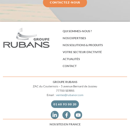
CONTACTEZ-NOUS
QUI SOMMES-NOUS ?
NOS EXPERTISES
NOS SOLUTIONS & PRODUITS
VOTRE SECTEUR D’ACTIVITÉ
ACTUALITÉS
CONTACT
GROUPE RUBANS
ZAC du Couternois – 5 avenue Bernard de Jussieu
77700 SERRIS
Email :
ventes@rubanor.com
01 60 93 00 20
NOS SITES EN FRANCE