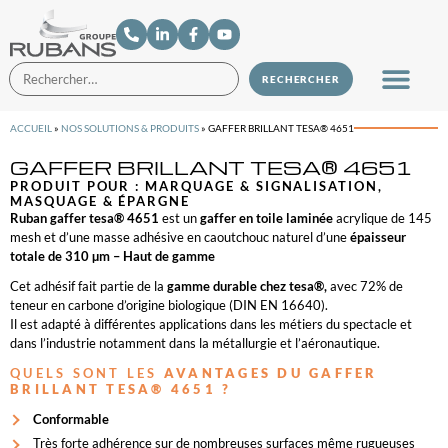
ACCUEIL
»
NOS SOLUTIONS & PRODUITS
»
GAFFER BRILLANT TESA® 4651
GAFFER BRILLANT TESA® 4651
PRODUIT POUR :
MARQUAGE & SIGNALISATION
,
MASQUAGE & ÉPARGNE
Ruban gaffer tesa® 4651
est un
gaffer en toile laminée
acrylique de 145
mesh et d’une masse adhésive en caoutchouc naturel d’une
épaisseur
totale de 310 µm – Haut de gamme
Cet adhésif fait partie de la
gamme durable chez tesa®,
avec 72% de
teneur en carbone d’origine biologique (DIN EN 16640).
Il est adapté à différentes applications dans les métiers du spectacle et
dans l’industrie notamment dans la métallurgie et l’aéronautique.
QUELS SONT LES
AVANTAGES DU GAFFER
BRILLANT TESA® 4651 ?
Conformable
Très forte adhérence sur de nombreuses surfaces même rugueuses