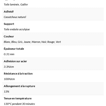
Toile laminée, Gaffer
Adhésif
Caoutchouc naturel
Support
Toile enduite acrylqiue
Couleur
Blanc, Bleu, Gris, Jaune, Marron, Noir, Rouge, Vert
Épaisseur totale
0.31 mm
Adhésion sur acier
3.3N/cm
Résistance à la traction
100N/cm
Allongement à la rupture
13%
Tenue en température
130°C pendant 30 minutes