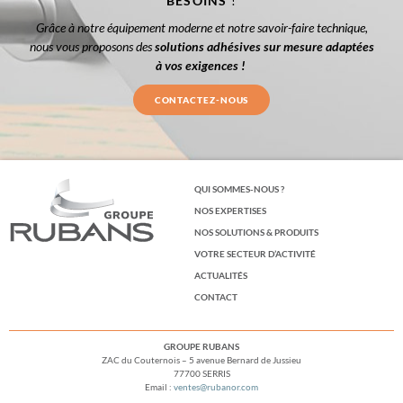
BESOINS
!
Grâce à notre équipement moderne et notre savoir-faire technique,
nous vous proposons des
solutions adhésives sur mesure adaptées
à vos exigences !
CONTACTEZ-NOUS
QUI SOMMES-NOUS ?
NOS EXPERTISES
NOS SOLUTIONS & PRODUITS
VOTRE SECTEUR D’ACTIVITÉ
ACTUALITÉS
CONTACT
GROUPE RUBANS
ZAC du Couternois – 5 avenue Bernard de Jussieu
77700 SERRIS
Email :
ventes@rubanor.com