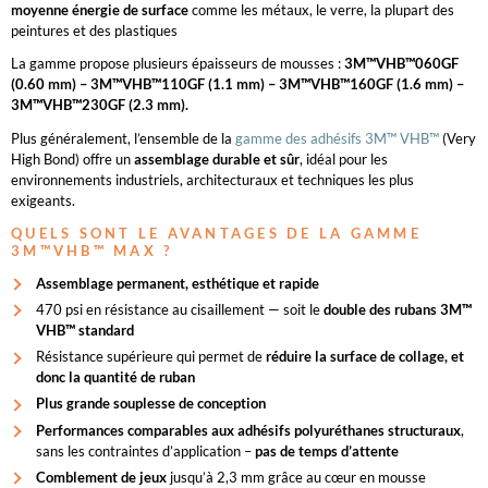
moyenne énergie de surface
comme les métaux, le verre, la plupart des
peintures et des plastiques
La gamme propose plusieurs épaisseurs de mousses :
3M™VHB™060GF
(0.60 mm) – 3M™VHB™110GF (1.1 mm) – 3M™VHB™160GF (1.6 mm) –
3M™VHB™230GF (2.3 mm).
Plus généralement, l’ensemble de la
gamme des adhésifs 3M™ VHB™
(Very
High Bond) offre un
assemblage durable et sûr
, idéal pour les
environnements industriels, architecturaux et techniques les plus
exigeants.
QUELS SONT LE AVANTAGES DE LA GAMME
3M™VHB™ MAX ?
Assemblage permanent, esthétique et rapide
470 psi en résistance au cisaillement — soit le
double des rubans 3M™
VHB™ standard
Résistance supérieure qui permet de
réduire la surface de collage, et
donc la quantité de ruban
Plus grande souplesse de conception
Performances comparables aux adhésifs polyuréthanes structuraux
,
sans les contraintes d’application –
pas de temps d’attente
Comblement de jeux
jusqu’à 2,3 mm grâce au cœur en mousse