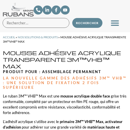
ACCUEIL
»
NOS SOLUTIONS & PRODUITS
»
MOUSSE ADHÉSIVE ACRYLIQUE TRANSPARENTE
3M™VHB™ MAX
MOUSSE ADHÉSIVE ACRYLIQUE
TRANSPARENTE 3M™VHB™
MAX
PRODUIT POUR :
ASSEMBLAGE PERMANENT
LA NOUVELLE GAMME DES ADHÉSIFS 3M™ VHB™
: UNE SOLUTION DE FIXATION 2 FOIS
SUPÉRIEURE
Le ruban 3M™ VHB™ Max est une
mousse acrylique double face
grise très
conformable, complété par un protecteur en film PE rouge, qui offre un
excellent compromis entre résistance, viscoélasticité, conformabilité et
forte adhérence.
L’adhésif acrylique s’utilise avec le
primaire 3M™ VHB™ Max, activateur
d’adhésion
pour adhèrer sur une grande variété de
matériaux haute et