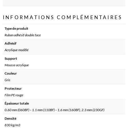
INFORMATIONS COMPLÉMENTAIRES
Type de produit
Ruban adhésif double face
Adhésif
Acrylique modifié
Support
Mousse acrylique
Couleur
Gris
Protecteur
Film PE rouge
Épaisseur totale
0.60 mm (060BF) – 1.1 mm (110BF) – 1.6 mm (160BF), 2.3 mm (230GF)
Densité
830 kg/m3