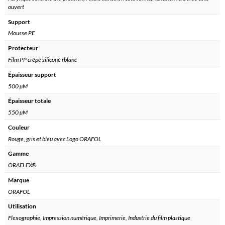
ouvert
Support
Mousse PE
Protecteur
Film PP crêpé siliconé rblanc
Épaisseur support
500 µM
Épaisseur totale
550 µM
Couleur
Rouge, gris et bleu avec Logo ORAFOL
Gamme
ORAFLEX®
Marque
ORAFOL
Utilisation
Flexographie, Impression numérique, Imprimerie, Industrie du film plastique