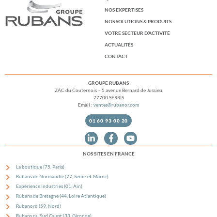
NOS EXPERTISES
NOS SOLUTIONS & PRODUITS
VOTRE SECTEUR D’ACTIVITÉ
ACTUALITÉS
CONTACT
GROUPE RUBANS
ZAC du Couternois – 5 avenue Bernard de Jussieu
77700 SERRIS
Email :
ventes@rubanor.com
01 60 93 00 20
NOS SITES EN FRANCE
La boutique (75, Paris)
Rubans de Normandie (77, Seine-et-Marne)
Expérience Industries (01, Ain)
Rubans de Bretagne (44, Loire Atlantique)
Rubanord (59, Nord)
Rubans du Sud Ouest (33, Gironde)