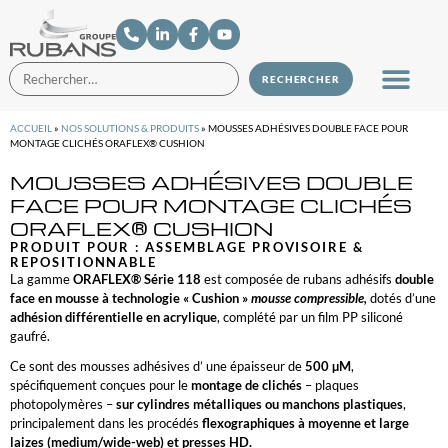
ACCUEIL
»
NOS SOLUTIONS & PRODUITS
»
MOUSSES ADHÉSIVES DOUBLE FACE POUR
MONTAGE CLICHÉS ORAFLEX® CUSHION
MOUSSES ADHÉSIVES DOUBLE
FACE POUR MONTAGE CLICHÉS
ORAFLEX® CUSHION
PRODUIT POUR :
ASSEMBLAGE PROVISOIRE &
REPOSITIONNABLE
La gamme
ORAFLEX® Série 118
est composée de rubans adhésifs
double
face en mousse à technologie « Cushion »
mousse compressible,
dotés d’une
adhésion différentielle en acrylique
, complété par un film PP siliconé
gaufré.
Ce sont des mousses adhésives d’ une épaisseur de
500 µM
,
spécifiquement conçues pour le
montage de clichés
– plaques
photopolymères –
sur cylindres métalliques ou manchons plastiques
,
principalement dans les procédés
flexographiques à moyenne et large
laizes (medium/wide-web) et presses HD.