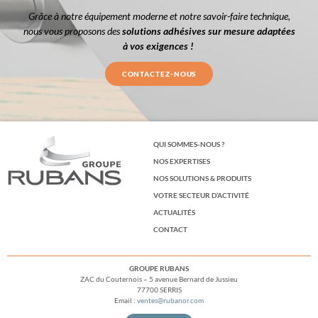
Grâce à notre équipement moderne et notre savoir-faire technique,
nous vous proposons des
solutions adhésives sur mesure adaptées
à vos exigences !
CONTACTEZ-NOUS
QUI SOMMES-NOUS ?
NOS EXPERTISES
NOS SOLUTIONS & PRODUITS
VOTRE SECTEUR D’ACTIVITÉ
ACTUALITÉS
CONTACT
GROUPE RUBANS
ZAC du Couternois – 5 avenue Bernard de Jussieu
77700 SERRIS
Email :
ventes@rubanor.com