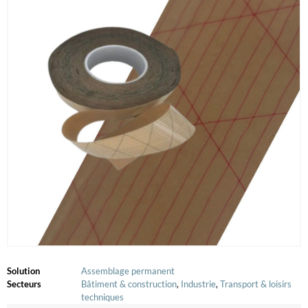
Solution
Assemblage permanent
Secteurs
Bâtiment & construction
,
Industrie
,
Transport & loisirs
techniques