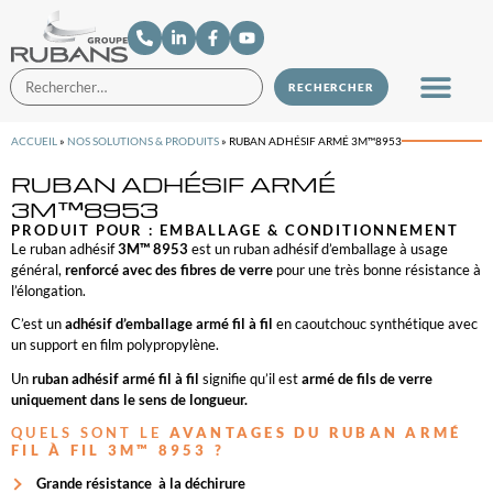
ACCUEIL
»
NOS SOLUTIONS & PRODUITS
»
RUBAN ADHÉSIF ARMÉ 3M™8953
RUBAN ADHÉSIF ARMÉ
3M™8953
PRODUIT POUR :
EMBALLAGE & CONDITIONNEMENT
Le ruban adhésif
3M™ 8953
est un ruban adhésif d’emballage à usage
général,
renforcé avec des fibres de verre
pour une très bonne résistance à
l’élongation.
C’est un
adhésif d’emballage armé fil à fil
en caoutchouc synthétique avec
un support en film polypropylène.
Un
ruban adhésif armé fil à fil
signifie qu’il est
armé de fils de verre
uniquement dans le sens de longueur.
QUELS SONT LE
AVANTAGES DU RUBAN ARMÉ
FIL À FIL 3M™ 8953 ?
Grande résistance à la déchirure