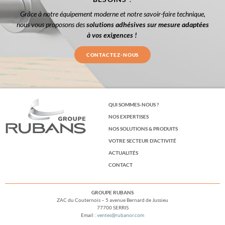
Grâce à notre équipement moderne et notre savoir-faire technique,
nous vous proposons des
solutions adhésives sur mesure adaptées
à vos exigences !
CONTACTEZ-NOUS
QUI SOMMES-NOUS ?
NOS EXPERTISES
NOS SOLUTIONS & PRODUITS
VOTRE SECTEUR D’ACTIVITÉ
ACTUALITÉS
CONTACT
GROUPE RUBANS
ZAC du Couternois – 5 avenue Bernard de Jussieu
77700 SERRIS
Email :
ventes@rubanor.com