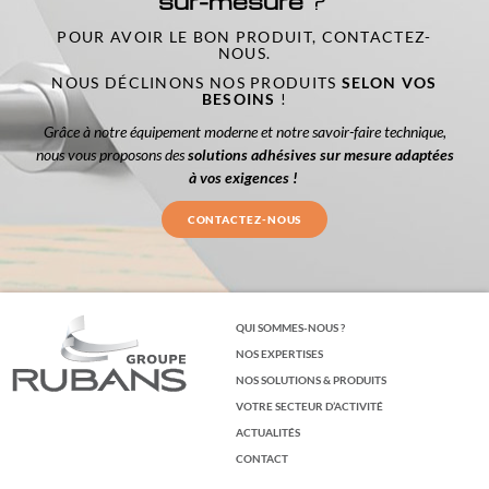
sur-mesure
?
POUR AVOIR LE BON PRODUIT, CONTACTEZ-
NOUS.
NOUS DÉCLINONS NOS PRODUITS
SELON VOS
BESOINS
!
Grâce à notre équipement moderne et notre savoir-faire technique,
nous vous proposons des
solutions adhésives sur mesure adaptées
à vos exigences !
CONTACTEZ-NOUS
QUI SOMMES-NOUS ?
NOS EXPERTISES
NOS SOLUTIONS & PRODUITS
VOTRE SECTEUR D’ACTIVITÉ
ACTUALITÉS
CONTACT