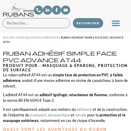
ACCUEIL
»
NOS SOLUTIONS & PRODUITS
»
RUBAN ADHÉSIF SIMPLE FACE PVC ADVANCE
AT44
RUBAN ADHÉSIF SIMPLE FACE
PVC ADVANCE AT44
PRODUIT POUR :
MASQUAGE & ÉPARGNE
,
PROTECTION
DE SURFACE
Le ruban adhésif AT44 est un
simple face de protection en PVC à faible
adhérence
, enduit d’une masse adhésive en résine de caoutchouc à base de
solvant.
L’adhésif AT44 est un
adhésif ignifugé, retardateur de flamme,
conforme à
la norme BS EN 60454 Type 2.
Il est spécifiquement adapté aux métiers du
bâtiment
et de la construction,
de l’industrie du
transport
,
aéronautique
et
navale
pour la
protection et le
masquage extérieurs
, notamment en cas de risque d’incendie.
QUELS SONT LES AVANTAGES DU RUBAN