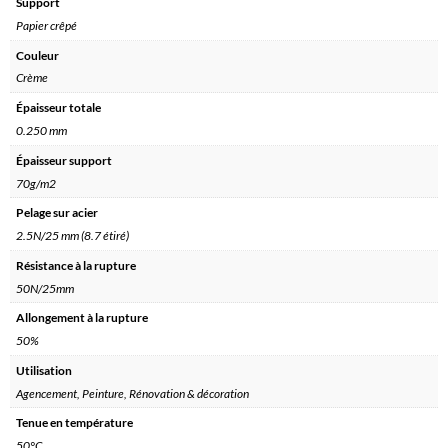
Support
Papier crêpé
Couleur
Crème
Épaisseur totale
0.250 mm
Épaisseur support
70g/m2
Pelage sur acier
2.5N/25 mm (8.7 étiré)
Résistance à la rupture
50N/25mm
Allongement à la rupture
50%
Utilisation
Agencement, Peinture, Rénovation & décoration
Tenue en température
50°C