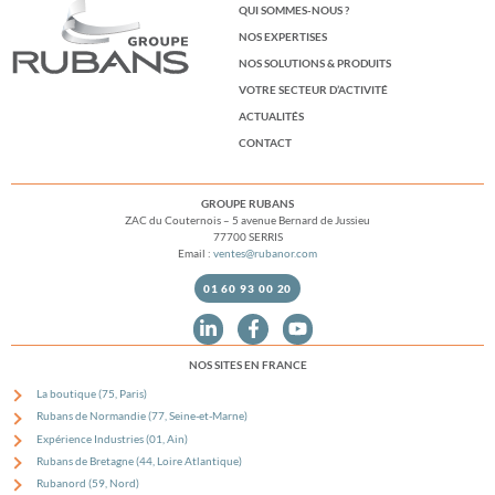
QUI SOMMES-NOUS ?
NOS EXPERTISES
NOS SOLUTIONS & PRODUITS
VOTRE SECTEUR D’ACTIVITÉ
ACTUALITÉS
CONTACT
GROUPE RUBANS
ZAC du Couternois – 5 avenue Bernard de Jussieu
77700 SERRIS
Email :
ventes@rubanor.com
01 60 93 00 20
NOS SITES EN FRANCE
La boutique (75, Paris)
Rubans de Normandie (77, Seine-et-Marne)
Expérience Industries (01, Ain)
Rubans de Bretagne (44, Loire Atlantique)
Rubanord (59, Nord)