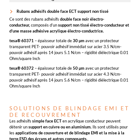
Rubans adhésifs double face ECT support non tissé
Ce sont des rubans adhésifs
double face noir électro-
conducteur,
composés d’un
support non tissé électro-conducteur et
d’une masse adhésive acrylique électro-conductrice.
tesa® 60371
– épaisseur totale de
30 µm
avec un protecteur
transparent PET- pouvoir adhésif immédiat sur acier 3.5 N/cm-
pouvoir adhésif après 14 jours 5.1 N/cm – rigidité diélectrique 0.01
Ohm/square Inch
tesa® 60372
– épaisseur totale de
50 µm
avec un protecteur
transparent PET- pouvoir adhésif immédiat sur acier 4.3 N/cm-
pouvoir adhésif après 14 jours 5.6 N/cm – rigidité diélectrique 0.01
Ohm/square Inch
SOLUTIONS DE BLINDAGE EMI ET
DE RECOUVREMENT
Les adhésifs
simple face ECT
en acrylique conducteur peuvent
détenir un
support en cuivre ou en aluminium.
Ils sont utilisés pour
les
applications de couverture et de blindage EMI et la mise à la
terre ESD des écrans et autres composants.