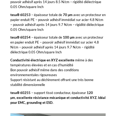
pouvoir adhésif après 14 jours 8.5 N/cm – rigidité diélectrique
0.05 Ohm/square Inch
tesa® 60253
– épaisseur totale de
70
µm
avec un protecteur en
papier enduit PE – pouvoir adhésif immédiat sur acier 4.8 N/cm
– pouvoir adhésif après 14 jours 9.7 N/cm – rigidité diélectrique
0.05 Ohm/square Inch
tesa® 60254
– épaisseur totale de
100 µm
avec un protecteur
en papier enduit PE – pouvoir adhésif immédiat sur acier 4.8
N/cm – pouvoir adhésif après 14 jours 9.7 N/cm – rigidité
diélectrique 0.05 Ohm/square Inch
Conductivité électrique en XYZ excellente
même à des
températures élevées et en cas d’humidité
Bon pouvoir adhésif même dans des conditions
environnementales rigoureuses
Support résistant au déchirement offrant une très bonne
stabilité dimensionnelle
tesa® 60255
– support tissé conducteur, épaisseur
120
µm
,
excellente résistance mécanique et conductivité XYZ. Idéal
pour
EMC, grounding et ESD.