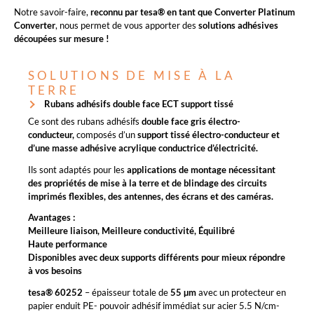
Notre savoir-faire,
reconnu par tesa® en tant que Converter Platinum
Converter
, nous permet de vous apporter des
solutions adhésives
découpées sur mesure !
SOLUTIONS DE MISE À LA
TERRE
Rubans adhésifs double face ECT support tissé
Ce sont des rubans adhésifs
double face gris électro-
conducteur,
composés d’un
support tissé électro-conducteur et
d’une masse adhésive acrylique conductrice d’électricité.
Ils sont adaptés pour les
applications de montage nécessitant
des propriétés de mise à la terre et de blindage des circuits
imprimés flexibles, des antennes, des écrans et des caméras.
Avantages :
Meilleure liaison, Meilleure conductivité, Équilibré
Haute performance
Disponibles avec deux supports différents pour mieux répondre
à vos besoins
tesa® 60252
– épaisseur totale de
55 µm
avec un protecteur en
papier enduit PE- pouvoir adhésif immédiat sur acier 5.5 N/cm-