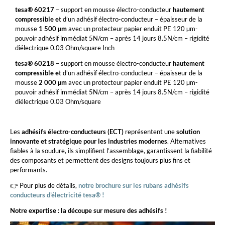
tesa® 60217
– support en mousse électro-conducteur
hautement
compressible e
t d’un adhésif électro-conducteur – épaisseur de la
mousse
1 500 µm
avec un protecteur papier enduit PE 120 µm-
pouvoir adhésif immédiat 5N/cm – après 14 jours 8.5N/cm – rigidité
diélectrique 0.03 Ohm/square Inch
tesa® 60218
– support en mousse électro-conducteur
hautement
compressible e
t d’un adhésif électro-conducteur – épaisseur de la
mousse
2 000 µm
avec un protecteur papier enduit PE 120 µm-
pouvoir adhésif immédiat 5N/cm – après 14 jours 8.5N/cm – rigidité
diélectrique 0.03 Ohm/square
Les
adhésifs électro-conducteurs (ECT)
représentent une
solution
innovante et stratégique pour les industries modernes
. Alternatives
fiables à la soudure, ils simplifient l’assemblage, garantissent la fiabilité
des composants et permettent des designs toujours plus fins et
performants.
👉 Pour plus de détails,
notre brochure sur les rubans adhésifs
conducteurs d’électricité tesa® !
Notre expertise : la découpe sur mesure des adhésifs !