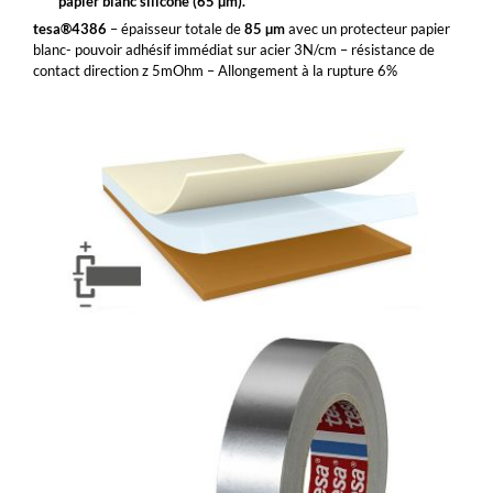
papier blanc siliconé (65
µ
m).
tesa®4386
– épaisseur totale de
85 µm
avec un protecteur papier
blanc- pouvoir adhésif immédiat sur acier 3N/cm – résistance de
contact direction z 5mOhm – Allongement à la rupture 6%