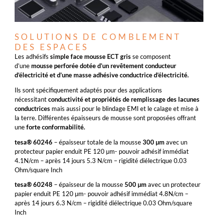
SOLUTIONS DE COMBLEMENT
DES ESPACES
Les adhésifs
simple face mousse ECT gris
se composent
d’une
mousse perforée dotée d’un revêtement conducteur
d’électricité et d’une masse adhésive conductrice d’électricité.
Ils sont spécifiquement adaptés pour des applications
nécessitant
conductivité et propriétés de remplissage
des lacunes
conductrices
mais aussi pour le blindage EMI et le calage et mise à
la terre. Différentes épaisseurs de mousse sont proposées offrant
une
forte conformabilité.
tesa® 60246
– épaisseur totale de la mousse
300 µm
avec un
protecteur papier enduit PE 120 µm- pouvoir adhésif immédiat
4.1N/cm – après 14 jours 5.3 N/cm – rigidité diélectrique 0.03
Ohm/square Inch
tesa® 60248
– épaisseur de la mousse
500 µm
avec un protecteur
papier enduit PE 120 µm- pouvoir adhésif immédiat 4.8N/cm –
après 14 jours 6.3 N/cm – rigidité diélectrique 0.03 Ohm/square
Inch