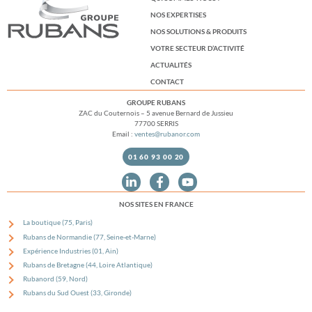
NOS EXPERTISES
NOS SOLUTIONS & PRODUITS
VOTRE SECTEUR D’ACTIVITÉ
ACTUALITÉS
CONTACT
GROUPE RUBANS
ZAC du Couternois – 5 avenue Bernard de Jussieu
77700 SERRIS
Email :
ventes@rubanor.com
01 60 93 00 20
NOS SITES EN FRANCE
La boutique (75, Paris)
Rubans de Normandie (77, Seine-et-Marne)
Expérience Industries (01, Ain)
Rubans de Bretagne (44, Loire Atlantique)
Rubanord (59, Nord)
Rubans du Sud Ouest (33, Gironde)