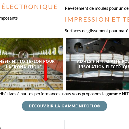
& ÉLECTRONIQUE
Revêtement de moules pour un dé
IMPRESSION ET T
composants
Surfaces de glissement pour matéri
HÉSIF NITTO TEFLON POUR
ADHÉSIF NITTO PTFE PO
L'AÉRONAUTIQUE
L'ISOLATION ÉLECTRIQU
 adhésives à hautes performances, nous vous proposons la
gamme NITO
DÉCOUVRIR LA GAMME NITOFLO®
s