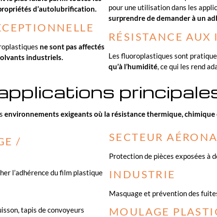
pour une utilisation dans les appl
propriétés d’autolubrification.
surprendre de demander à un adh
XCEPTIONNELLE
RÉSISTANCE AUX 
oroplastiques
ne sont pas affectés
Les fluoroplastiques sont pratiq
olvants industriels.
qu’à l’humidité
, ce qui les rend a
applications principale
es
environnements exigeants où la résistance thermique, chimique 
SECTEUR AÉRONA
GE /
Protection de pièces exposées à d
INDUSTRIE
r l’adhérence du film plastique
Masquage et prévention des fuite
MOULAGE PLASTI
uisson, tapis de convoyeurs