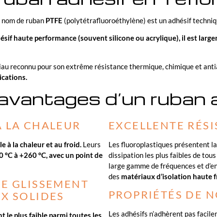
e nom de ruban
PTFE
(polytétrafluoroéthylène) est un adhésif techni
ésif haute performance (souvent silicone ou acrylique),
il est larg
au reconnu pour son extrême résistance thermique, chimique et antiad
cations.
 avantages d’un ruban
À LA CHALEUR
EXCELLENTE RÉS
e à la chaleur et au froid.
Leurs
Les fluoroplastiques présentent la
 °C à +260 °C, avec un point de
dissipation les plus faibles de tou
large gamme de fréquences et d’en
des
matériaux d’isolation haute 
DE GLISSEMENT
PROPRIÉTÉS DE 
UX SOLIDES
Les adhésifs n’adhèrent pas facile
t le plus faible parmi toutes les