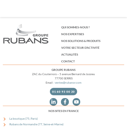
QUI SOMMES-NOUS ?
NOS EXPERTISES
NOS SOLUTIONS & PRODUITS
VOTRE SECTEUR D’ACTIVITÉ
ACTUALITÉS
CONTACT
GROUPE RUBANS
ZAC du Couternois – 5 avenue Bernard de Jussieu
77700 SERRIS
Email :
ventes@rubanor.com
01 60 93 00 20
NOS SITES EN FRANCE
La boutique (75, Paris)
Rubans de Normandie (77, Seine-et-Marne)