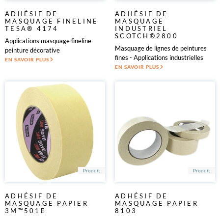
Papier, carton, film plastique
Peinture
ADHÉSIF DE
ADHÉSIF DE
Peinture industrielle
MASQUAGE FINELINE
MASQUAGE
TESA® 4174
INDUSTRIEL
PLV
SCOTCH®2800
Applications masquage fineline
Podologie
Masquage de lignes de peintures
peinture décorative
Rénovation & décoration
fines - Applications industrielles
EN SAVOIR PLUS
Secteur agricole
EN SAVOIR PLUS
Sérigraphie
Sports
Système climatisation ventilation chauffage (CVC)
Textiles techniques
Traitement de surface
Transports
Verre & cloison
Produit
Produit
ADHÉSIF DE
ADHÉSIF DE
MASQUAGE PAPIER
MASQUAGE PAPIER
3M™501E
8103