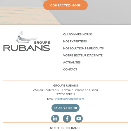
CONTACTEZ-NOUS
QUI SOMMES-NOUS ?
NOS EXPERTISES
NOS SOLUTIONS & PRODUITS
VOTRE SECTEUR D’ACTIVITÉ
ACTUALITÉS
CONTACT
GROUPE RUBANS
ZAC du Couternois – 5 avenue Bernard de Jussieu
77700 SERRIS
Email :
ventes@rubanor.com
01 60 93 00 20
NOS SITES EN FRANCE