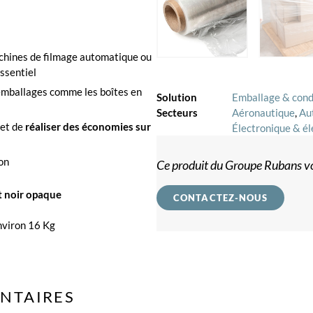
hines de filmage automatique ou
ssentiel
’emballages comme les boîtes en
Solution
Emballage & con
Secteurs
Aéronautique
,
Au
met de
réaliser des économies sur
Électronique & él
ion
Ce produit du Groupe Rubans vo
t noir opaque
CONTACTEZ-NOUS
nviron 16 Kg
NTAIRES