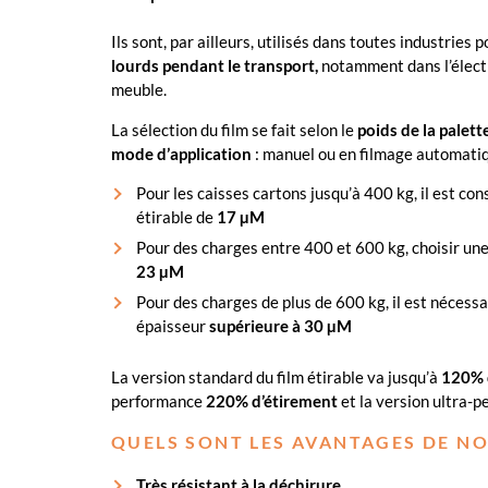
Ils sont, par ailleurs, utilisés dans toutes industries p
lourds pendant le transport,
notamment dans l’électr
meuble.
La sélection du film se fait selon le
poids de la palett
mode d’application
: manuel ou en filmage automati
Pour les caisses cartons jusqu’à 400 kg, il est con
étirable de
17 µM
Pour des charges entre 400 et 600 kg, choisir une
23 µM
Pour des charges de plus de 600 kg, il est nécessa
épaisseur
supérieure à 30 µM
La version standard du film étirable va jusqu’à
120% 
performance
220% d’étirement
et la version ultra-
QUELS SONT LES AVANTAGES DE NOS
Très résistant à la déchirure