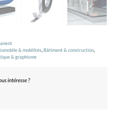
manent
tomobile & mobilités
,
Bâtiment & construction
,
tique & graphisme
us intéresse ?