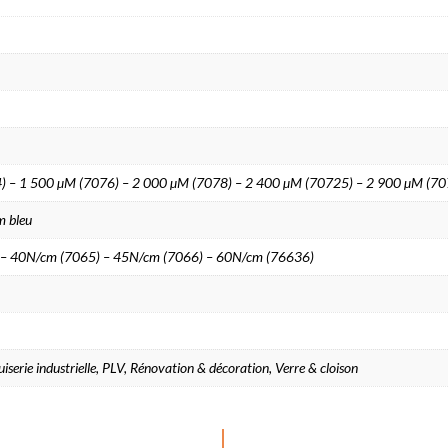
) – 1 500 µM (7076) – 2 000 µM (7078) – 2 400 µM (70725) – 2 900 µM (7
m bleu
 – 40N/cm (7065) – 45N/cm (7066) – 60N/cm (76636)
erie industrielle, PLV, Rénovation & décoration, Verre & cloison