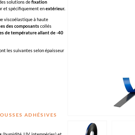
des solutions de
fixation
ur et spécifiquement en
extérieur.
ue viscoélastique à haute
ues des composants
collés
es de température allant de -40
ont les suivantes selon épaisseur
MOUSSES ADHÉSIVES
s
(humidité, UV, intempéries) et