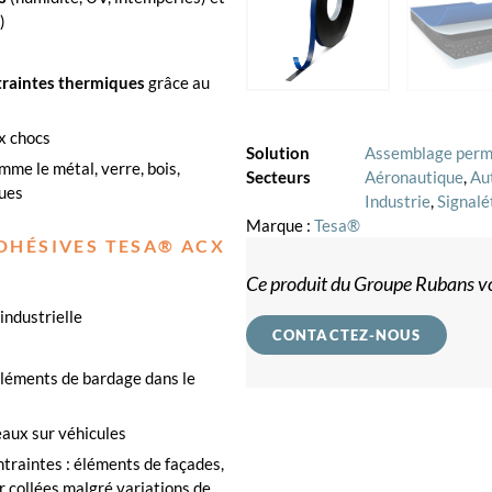
)
traintes
thermiques
grâce au
x chocs
Solution
Assemblage per
me le métal, verre, bois,
Secteurs
Aéronautique
,
Au
tues
Industrie
,
Signalé
Marque :
Tesa®
DHÉSIVES TESA® ACX
Ce produit du Groupe Rubans vo
industrielle
CONTACTEZ-NOUS
léments de bardage dans le
eaux sur véhicules
traintes : éléments de façades,
er collées malgré variations de