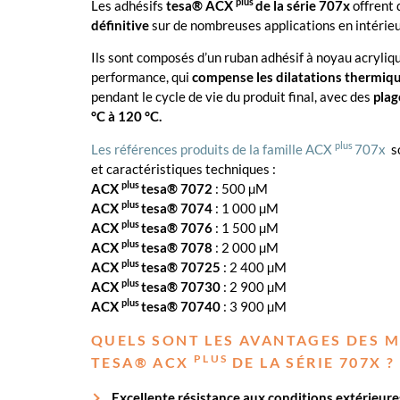
plus
Les adhésifs
tesa® ACX
de la série 707x
offrent 
définitive
sur de nombreuses applications en intérie
Ils sont composés d’un ruban adhésif à noyau acryliq
performance, qui
compense les dilatations thermiq
pendant le cycle de vie du produit final, avec des
plag
°C à 120 °C.
plus
Les références produits de la famille ACX
707x
s
et caractéristiques techniques :
plus
ACX
tesa® 7072
: 500 µM
plus
ACX
tesa® 7074
: 1 000 µM
plus
ACX
tesa® 7076
: 1 500 µM
plus
ACX
tesa® 7078
: 2 000 µM
plus
ACX
tesa® 70725
: 2 400 µM
plus
ACX
tesa® 70730
: 2 900 µM
plus
ACX
tesa® 70740
: 3 900 µM
QUELS SONT LES AVANTAGES DES 
PLUS
TESA® ACX
DE LA SÉRIE 707X ?
Excellente résistance aux conditions extérieure