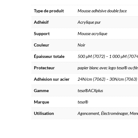
Type de produit
Mousse adhésive double face
Adhésif
Acrylique pur
Support
Mousse acrylique
Couleur
Noir
Épaisseur totale
500 µM (7072) – 1 000 µM (7074
Protecteur
papier blanc avec logo tesa® ou fil
Adhésion sur acier
24N/cm (7062) – 30N/cm (7063)
Gamme
tesa®ACXplus
Marque
tesa®
Utilisation
Agencement, Électroménager, Menuis