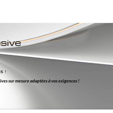
ésive
.
NS
!
ives sur mesure adaptées à vos exigences !