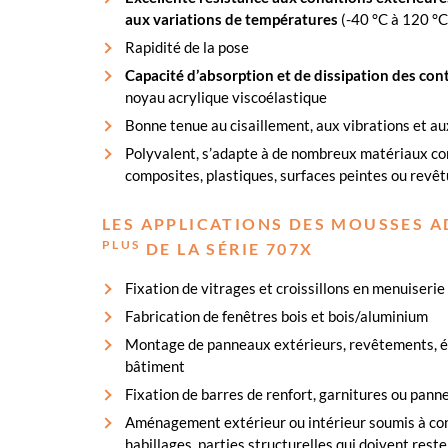
aux variations de températures
(-40 °C à 120 °C
Rapidité de la pose
Capacité d’absorption et de dissipation des con
noyau acrylique viscoélastique
Bonne tenue au cisaillement, aux vibrations et au
Polyvalent, s’adapte à de nombreux matériaux com
composites, plastiques, surfaces peintes ou revê
LES APPLICATIONS DES MOUSSES A
PLUS
DE LA SÉRIE 707X
Fixation de vitrages et croissillons en menuiserie 
Fabrication de fenêtres bois et bois/aluminium
Montage de panneaux extérieurs, revêtements, é
bâtiment
Fixation de barres de renfort, garnitures ou pann
Aménagement extérieur ou intérieur soumis à con
habillages, parties structurelles qui doivent rest