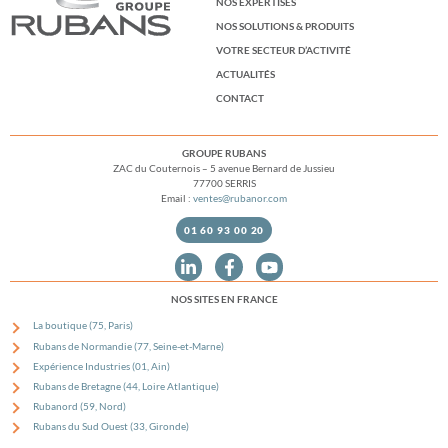
NOS EXPERTISES
NOS SOLUTIONS & PRODUITS
VOTRE SECTEUR D’ACTIVITÉ
ACTUALITÉS
CONTACT
GROUPE RUBANS
ZAC du Couternois – 5 avenue Bernard de Jussieu
77700 SERRIS
Email :
ventes@rubanor.com
01 60 93 00 20
NOS SITES EN FRANCE
La boutique (75, Paris)
Rubans de Normandie (77, Seine-et-Marne)
Expérience Industries (01, Ain)
Rubans de Bretagne (44, Loire Atlantique)
Rubanord (59, Nord)
Rubans du Sud Ouest (33, Gironde)