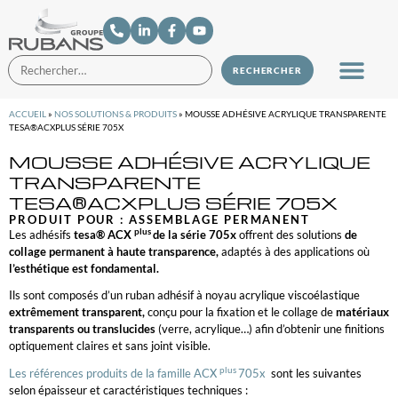
ACCUEIL
»
NOS SOLUTIONS & PRODUITS
»
MOUSSE ADHÉSIVE ACRYLIQUE TRANSPARENTE
TESA®ACXPLUS SÉRIE 705X
MOUSSE ADHÉSIVE ACRYLIQUE
TRANSPARENTE
TESA®ACXPLUS SÉRIE 705X
PRODUIT POUR :
ASSEMBLAGE PERMANENT
plus
Les adhésifs
tesa® ACX
de la série 705x
offrent des solutions
de
collage permanent à haute transparence,
adaptés à des applications où
l’esthétique est fondamental.
Ils sont composés d’un ruban adhésif à noyau acrylique viscoélastique
extrêmement transparent,
conçu pour la fixation et le collage de
matériaux
transparents ou translucides
(verre, acrylique…) afin d’obtenir une finitions
optiquement claires et sans joint visible.
plus
Les références produits de la famille ACX
705x
sont les suivantes
selon épaisseur et caractéristiques techniques :