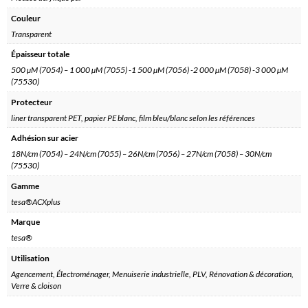
Couleur
Transparent
Épaisseur totale
500 µM (7054) – 1 000 µM (7055) -1 500 µM (7056) -2 000 µM (7058) -3 000 µM
(75530)
Protecteur
liner transparent PET, papier PE blanc, film bleu/blanc selon les références
Adhésion sur acier
18N/cm (7054) – 24N/cm (7055) – 26N/cm (7056) – 27N/cm (7058) – 30N/cm
(75530)
Gamme
tesa®ACXplus
Marque
tesa®
Utilisation
Agencement, Électroménager, Menuiserie industrielle, PLV, Rénovation & décoration,
Verre & cloison