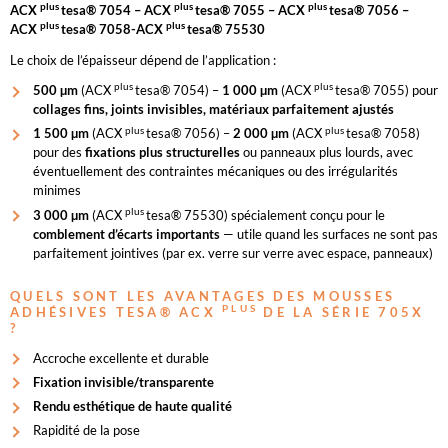
plus
plus
plus
ACX
tesa® 7054 – ACX
tesa® 7055 – ACX
tesa® 7056 –
plus
plus
ACX
tesa® 7058-ACX
tesa® 75530
Le choix de l’épaisseur dépend de l’application :
plus
p
lus
500 µm
(ACX
tesa® 7054) –
1 000 µm
(ACX
tesa® 7055) pour
collages fins, joints invisibles, matériaux parfaitement ajustés
plus
plus
1 500 µm
(ACX
tesa® 7056) –
2 000 µm
(ACX
tesa® 7058)
pour des
fixations plus structurelles
ou panneaux plus lourds, avec
éventuellement des contraintes mécaniques ou des irrégularités
minimes
plus
3 000 µm
(ACX
tesa® 75530) spécialement conçu pour le
comblement d’écarts importants
— utile quand les surfaces ne sont pas
parfaitement jointives (par ex. verre sur verre avec espace, panneaux)
QUELS SONT LES AVANTAGES DES MOUSSES
PLUS
ADHÉSIVES TESA® ACX
DE LA SÉRIE 705X
?
Accroche excellente et durable
Fixation invisible/transparente
Rendu esthétique de haute qualité
Rapidité de la pose