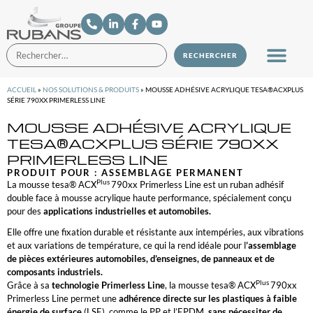
ACCUEIL
»
NOS SOLUTIONS & PRODUITS
»
MOUSSE ADHÉSIVE ACRYLIQUE TESA®ACXPLUS
SÉRIE 790XX PRIMERLESS LINE
MOUSSE ADHÉSIVE ACRYLIQUE
TESA®ACXPLUS SÉRIE 790XX
PRIMERLESS LINE
PRODUIT POUR :
ASSEMBLAGE PERMANENT
Plus
La mousse tesa® ACX
790xx Primerless Line est un ruban adhésif
double face à mousse acrylique haute performance, spécialement conçu
pour des
applications industrielles et automobiles.
Elle offre une fixation durable et résistante aux intempéries, aux vibrations
et aux variations de température, ce qui la rend idéale pour l
’assemblage
de pièces extérieures automobiles, d’enseignes, de panneaux et de
composants industriels.
Plus
Grâce à sa
technologie Primerless Line
, la mousse tesa® ACX
790xx
Primerless Line permet une
adhérence directe sur les plastiques à faible
énergie de surface
(LSE), comme le PP et l’EPDM,
sans nécessiter de