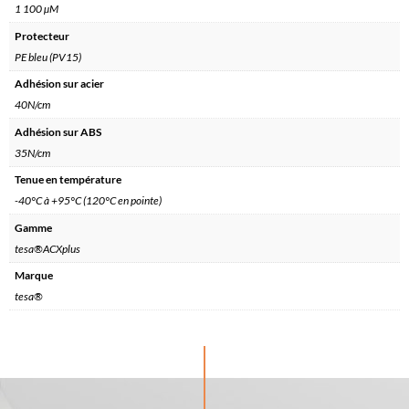
1 100 µM
Protecteur
PE bleu (PV15)
Adhésion sur acier
40N/cm
Adhésion sur ABS
35N/cm
Tenue en température
-40°C à +95°C (120°C en pointe)
Gamme
tesa®ACXplus
Marque
tesa®