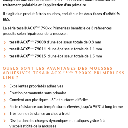
traitement préalable et l’application d’un primaire
.
Il s’agit d’un produit à trois couches, enduit sur les
deux faces d’adhésifs
BES
.
Plus
La série tesa® ACX
790xx Primerless bénéficie de 3 références
produits selon l’épaisseur de la mousse :
Plus
tesa® ACX
79008
d’une épaisseur totale de 0.8 mm
Plus
tesa® ACX
79011
d’une épaisseur totale de 1.1 mm
Plus
tesa® ACX
79015
d’une épaisseur totale de 1.5 mm
QUELS SONT LES AVANTAGES DES MOUSSES
PLUS
ADHÉSIVES TESA® ACX
790XX PRIMERLESS
LINE ?
Excellentes propriétés adhésives
Fixation permanente sans primaire
Convient aux plastiques LSE et surfaces difficiles
Forte résistance aux températures élevées jusqu’à 95°C à long terme
Très bonne résistance au choc à froid
Dissipation des charges dynamiques et statiques grâce à la
viscoélasticité de la mousses