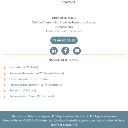
CONTACT
GROUPE RUBANS
ZAC du Couternois – 5 avenue Bernard de Jussieu
77700 SERRIS
Email :
ventes@rubanor.com
01 60 93 00 20
NOS SITES EN FRANCE
La boutique (75, Paris)
Rubans de Normandie (77, Seine-et-Marne)
Expérience Industries (01, Ain)
Rubans de Bretagne (44, Loire Atlantique)
Rubanord (59, Nord)
Rubans du Sud Ouest (33, Gironde)
Plan de site
|
Mentions Légales
|
Politique de Confidentialité
|
Politique de Cookies
Groupe Rubans © 2026 ~
Site internet réalisé par Netsulting, agence de communication digitale
(Seine-et-Marne, 77)