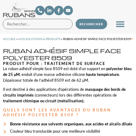
ACCUEIL
»
NOS SOLUTIONS & PRODUITS
»
RUBAN ADHÉSIF SIMPLE FACE POLYESTER 8509
RUBAN ADHÉSIF SIMPLE FACE
POLYESTER 8509
PRODUIT POUR :
TRAITEMENT DE SURFACE
Le ruban adhésif simple face 8509 est doté d’un support en
polyester bleu
de 25 µM
, enduit d’une masse adhésive silicone
haute température
.
L’épaisseur totale de l’adhésif 8509 est de 62 µM.
Il est destiné à des applications d’opérations de
masquage des bords de
circuits imprimés
(connecteurs) lors des différentes opérations de
traitement chimique ou circuit (métallisation).
QUELS SONT LES AVANTAGES DU RUBAN
ADHÉSIF POLYESTER 8509 ?
Bonne résistance aux solvants organiques, aux acides et alcalis dilués
Couleur bleu translucide pour une meilleure visibilité