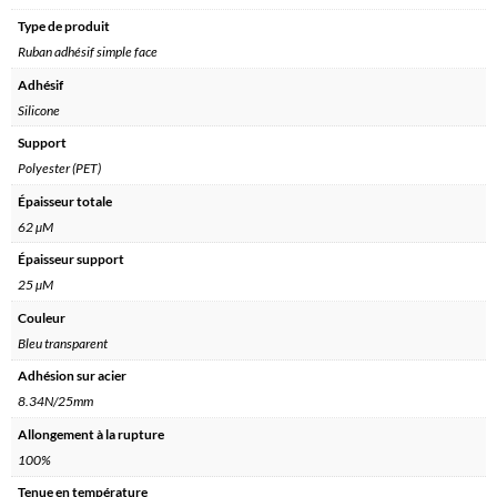
Type de produit
Ruban adhésif simple face
Adhésif
Silicone
Support
Polyester (PET)
Épaisseur totale
62 µM
Épaisseur support
25 µM
Couleur
Bleu transparent
Adhésion sur acier
8.34N/25mm
Allongement à la rupture
100%
Tenue en température