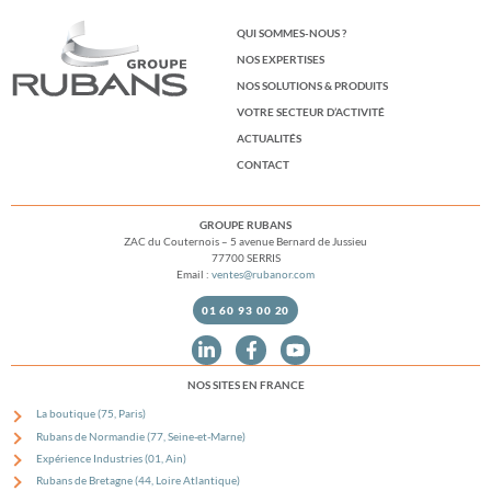
QUI SOMMES-NOUS ?
NOS EXPERTISES
NOS SOLUTIONS & PRODUITS
VOTRE SECTEUR D’ACTIVITÉ
ACTUALITÉS
CONTACT
GROUPE RUBANS
ZAC du Couternois – 5 avenue Bernard de Jussieu
77700 SERRIS
Email :
ventes@rubanor.com
01 60 93 00 20
NOS SITES EN FRANCE
La boutique (75, Paris)
Rubans de Normandie (77, Seine-et-Marne)
Expérience Industries (01, Ain)
Rubans de Bretagne (44, Loire Atlantique)